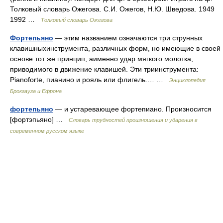
Толковый словарь Ожегова. С.И. Ожегов, Н.Ю. Шведова. 1949
1992 …
Толковый словарь Ожегова
Фортепьяно
— этим названием означаются три струнных
клавишныхинструмента, различных форм, но имеющие в своей
основе тот же принцип, аименно удар мягкого молотка,
приводимого в движение клавишей. Эти триинструмента:
Pianoforte, пианино и рояль или флигель.… …
Энциклопедия
Брокгауза и Ефрона
фортепьяно
— и устаревающее фортепиано. Произносится
[фортэпьяно] …
Словарь трудностей произношения и ударения в
современном русском языке