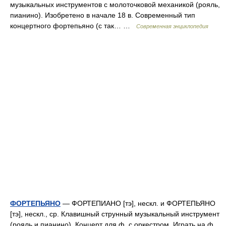
музыкальных инструментов с молоточковой механикой (рояль,
пианино). Изобретено в начале 18 в. Современный тип
концертного фортепьяно (с так… …
Современная энциклопедия
ФОРТЕПЬЯНО
— ФОРТЕПИАНО [тэ], нескл. и ФОРТЕПЬЯНО
[тэ], нескл., ср. Клавишный струнный музыкальный инструмент
(рояль и пианино). Концерт для ф. с оркестром. Играть на ф.