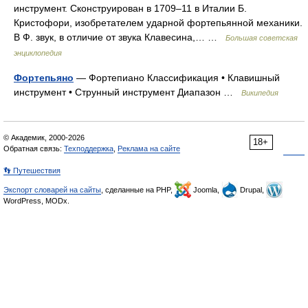
инструмент. Сконструирован в 1709–11 в Италии Б.
Кристофори, изобретателем ударной фортепьянной механики.
В Ф. звук, в отличие от звука Клавесина,… …
Большая советская
энциклопедия
Фортепьяно
— Фортепиано Классификация • Клавишный
инструмент • Струнный инструмент Диапазон …
Википедия
© Академик, 2000-2026
18+
Обратная связь:
Техподдержка
,
Реклама на сайте
👣 Путешествия
Экспорт словарей на сайты
, сделанные на PHP,
Joomla,
Drupal,
WordPress, MODx.