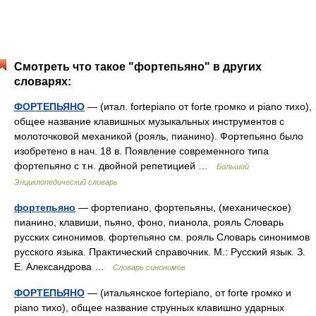
Смотреть что такое "фортепьяно" в других
словарях:
ФОРТЕПЬЯНО
— (итал. fortepiano от forte громко и piano тихо),
общее название клавишных музыкальных инструментов с
молоточковой механикой (рояль, пианино). Фортепьяно было
изобретено в нач. 18 в. Появление современного типа
фортепьяно с т.н. двойной репетицией …
Большой
Энциклопедический словарь
фортепьяно
— фортепиано, фортепьяны, (механическое)
пианино, клавиши, пьяно, фоно, пианола, рояль Словарь
русских синонимов. фортепьяно см. рояль Словарь синонимов
русского языка. Практический справочник. М.: Русский язык. З.
Е. Александрова …
Словарь синонимов
ФОРТЕПЬЯНО
— (итальянское fortepiano, от forte громко и
piano тихо), общее название струнных клавишно ударных