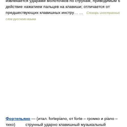
извлекается ударами молоточков по струнам, приводимым 6
действие нажатием пальцев на клавиши; отличается от
предшествующих клавишных инстру… …
Словарь иностранных
слов русского языка
Фортепьяно
— (итал. fortepiano, от forte – громко и piano –
тихо) струнный ударно клавишный музыкальный