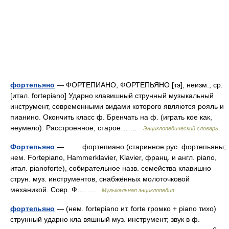
фортепьяно
— ФОРТЕПИАНО, ФОРТЕПЬЯНО [тэ], неизм.; ср.
[итал. fortepiano] Ударно клавишный струнный музыкальный
инструмент, современными видами которого являются рояль и
пианино. Окончить класс ф. Бренчать на ф. (играть кое как,
неумело). Расстроенное, старое… …
Энциклопедический словарь
Фортепьяно
— фортепиано (старинное рус. фортепьяны;
нем. Fortepiano, Hammerklavier, Klavier, франц. и англ. piano,
итал. pianoforte), собирательное назв. семейства клавишно
струн. муз. инструментов, снабжённых молоточковой
механикой. Совр. Ф.… …
Музыкальная энциклопедия
фортепьяно
— (нем. fortepiano ит. forte громко + piano тихо)
струнный ударно кла вяшный муз. инструмент; звук в ф.